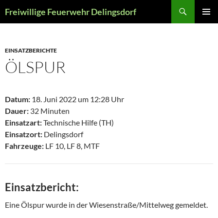
Zum
Suchen
Freiwillige Feuerwehr Delingsdorf
Inhalt
PRIMÄR
springen
MENÜ
EINSATZBERICHTE
ÖLSPUR
Datum:
18. Juni 2022 um 12:28 Uhr
Dauer:
32 Minuten
Einsatzart:
Technische Hilfe (TH)
Einsatzort:
Delingsdorf
Fahrzeuge:
LF 10, LF 8, MTF
Einsatzbericht:
Eine Ölspur wurde in der Wiesenstraße/Mittelweg gemeldet.