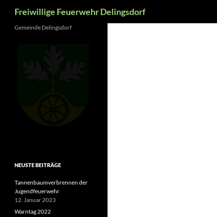
Suchen
Freiwillige Feuerwehr Delingsdorf
Zum
Gemeinde Delingsdorf
Inhalt
springen
NEUSTE BEITRÄGE
Tannenbaumverbrennen der
Jugendfeuerwehr
12. Januar 2023
Warntag 2022