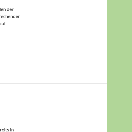
den der
prechenden
auf
eits in