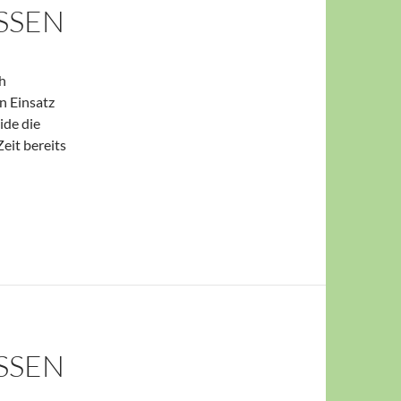
SSEN
h
en Einsatz
ide die
eit bereits
SSEN