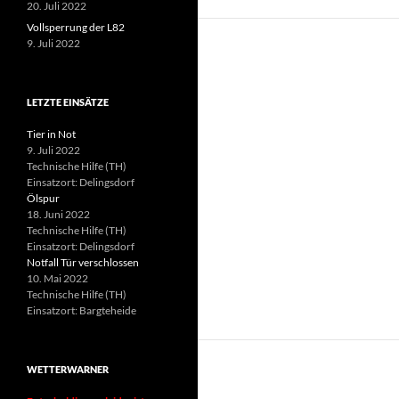
20. Juli 2022
Vollsperrung der L82
9. Juli 2022
LETZTE EINSÄTZE
Tier in Not
9. Juli 2022
Technische Hilfe (TH)
Einsatzort: Delingsdorf
Ölspur
18. Juni 2022
Technische Hilfe (TH)
Einsatzort: Delingsdorf
Notfall Tür verschlossen
10. Mai 2022
Technische Hilfe (TH)
Einsatzort: Bargteheide
WETTERWARNER