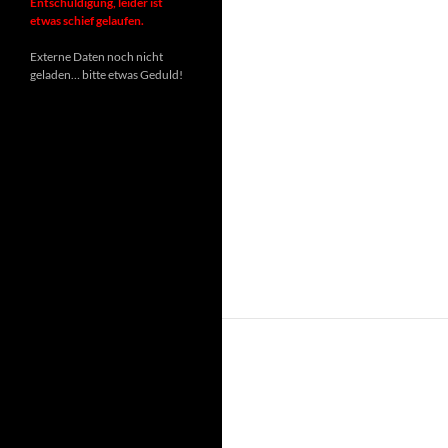
Entschuldigung, leider ist
etwas schief gelaufen.
Externe Daten noch nicht
geladen… bitte etwas Geduld!