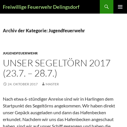
Zum
Suchen
Freiwillige Feuerwehr Delingsdorf
Inhalt
PRIMÄR
springen
MENÜ
Archiv der Kategorie: Jugendfeuerwehr
JUGENDFEUERWEHR
UNSER SEGELTÖRN 2017
(23.7. – 28.7.)
24. OKTOBER 2017
MASTER
Nach etwa 6-stündiger Anreise sind wir in Harlingen dem
Startpunkt des Segeltörns angekommen. Wir haben direkt
unser Gepäck ausgeladen und dann das Hafenbecken
erkundet. Nachdem wir uns das Hafenbecken angeschaut
haben, sind wir auf unser Schiff gegangen und haben die