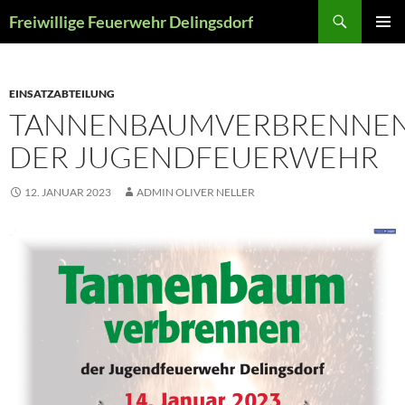
Zum
Suchen
Freiwillige Feuerwehr Delingsdorf
Inhalt
PRIMÄR
springen
MENÜ
EINSATZABTEILUNG
TANNENBAUMVERBRENNE
DER JUGENDFEUERWEHR
12. JANUAR 2023
ADMIN OLIVER NELLER