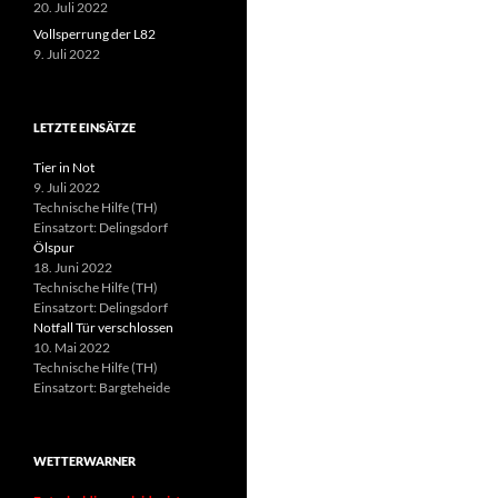
20. Juli 2022
Vollsperrung der L82
9. Juli 2022
LETZTE EINSÄTZE
Tier in Not
9. Juli 2022
Technische Hilfe (TH)
Einsatzort: Delingsdorf
Ölspur
18. Juni 2022
Technische Hilfe (TH)
Einsatzort: Delingsdorf
Notfall Tür verschlossen
10. Mai 2022
Technische Hilfe (TH)
Einsatzort: Bargteheide
WETTERWARNER