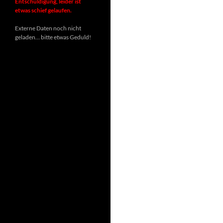
Entschuldigung, leider ist
etwas schief gelaufen.
Externe Daten noch nicht
geladen… bitte etwas Geduld!