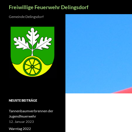
Suchen
Freiwillige Feuerwehr Delingsdorf
Zum
Gemeinde Delingsdorf
Inhalt
springen
NEUSTE BEITRÄGE
Tannenbaumverbrennen der
Jugendfeuerwehr
12. Januar 2023
Warntag 2022